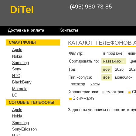
(495) 960-73-85
DiTel
Доставка и оплата
Контакты
КАТАЛОГ ТЕЛЕФОНОВ 
СМАРТФОНЫ
Apple
Фильтр:
в продаже
нов
Nokia
Сортировать по:
названию
це
↑
Samsung
Sony
Год:
все
2026
202
HTC
Тип корпуса:
все
моноблок
BlackBerry
ротатор
часы
Motorola
Характеристики:
смартфон
G
LG
2 сим-карты
СОТОВЫЕ ТЕЛЕФОНЫ
Заданным условиям не соответствуе
Apple
Nokia
Samsung
SonyEricsson
HTC