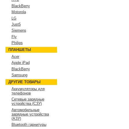
BlackBerry
Motorola
LG
Just5
Siemens
Fly
Philips
ПЛАНШЕТЫ
Acer
Apple iPad
BlackBerry
Samsung
ДРУГИЕ ТОВАРЫ
Аккумуляторы для
телефонов
Сетевые зарядные
устройства (СЗУ)
Автомобильные
зарядные устройства
(АЗУ)
Bluetooth гарнитуры