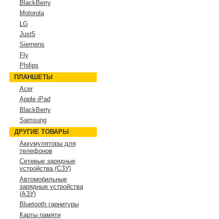
BlackBerry
Motorola
LG
Just5
Siemens
Fly
Philips
ПЛАНШЕТЫ
Acer
Apple iPad
BlackBerry
Samsung
ДРУГИЕ ТОВАРЫ
Аккумуляторы для
телефонов
Сетевые зарядные
устройства (СЗУ)
Автомобильные
зарядные устройства
(АЗУ)
Bluetooth гарнитуры
Карты памяти