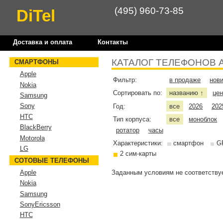
(495) 960-73-85
DiTel
Доставка и оплата
Контакты
КАТАЛОГ ТЕЛЕФОНОВ 
СМАРТФОНЫ
Apple
Фильтр:
в продаже
нов
Nokia
Сортировать по:
названию
це
↑
Samsung
Sony
Год:
все
2026
202
HTC
Тип корпуса:
все
моноблок
BlackBerry
ротатор
часы
Motorola
Характеристики:
смартфон
G
LG
2 сим-карты
СОТОВЫЕ ТЕЛЕФОНЫ
Заданным условиям не соответствуе
Apple
Nokia
Samsung
SonyEricsson
HTC