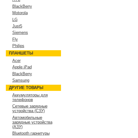
BlackBerry
Motorola
LG
Just5
Siemens
Fly
Philips
ПЛАНШЕТЫ
Acer
Apple iPad
BlackBerry
Samsung
ДРУГИЕ ТОВАРЫ
Аккумуляторы для
телефонов
Сетевые зарядные
устройства (СЗУ)
Автомобильные
зарядные устройства
(АЗУ)
Bluetooth гарнитуры