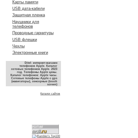
Карты памяти
USB дата-кабели
Защитная пленка
Наушники для
телефонов
Проводные гарнитуры
USB флешки
Чехлы
Электронные книги
Ditel: интернет-магазин
телефонов Apple. Каталог
сотовых телефонов Apple. 2023
год. Телефоны Apple цены.
Каталог телефонов: Apple часы.
Сотовые телефоны Apple с gps
(навигаторы), сенсорные (touch
screen)
Каталог сайтов