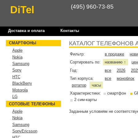
(495) 960-73-85
DiTel
Доставка и оплата
Контакты
КАТАЛОГ ТЕЛЕФОНОВ 
СМАРТФОНЫ
Apple
Фильтр:
в продаже
нов
Nokia
Сортировать по:
названию
це
↑
Samsung
Sony
Год:
все
2026
202
HTC
Тип корпуса:
все
моноблок
BlackBerry
ротатор
часы
Motorola
Характеристики:
смартфон
G
LG
2 сим-карты
СОТОВЫЕ ТЕЛЕФОНЫ
Заданным условиям не соответствуе
Apple
Nokia
Samsung
SonyEricsson
HTC