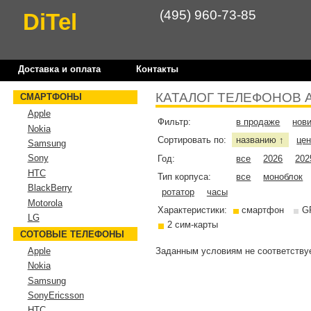
(495) 960-73-85
DiTel
Доставка и оплата
Контакты
КАТАЛОГ ТЕЛЕФОНОВ 
СМАРТФОНЫ
Apple
Фильтр:
в продаже
нов
Nokia
Сортировать по:
названию
це
↑
Samsung
Sony
Год:
все
2026
202
HTC
Тип корпуса:
все
моноблок
BlackBerry
ротатор
часы
Motorola
Характеристики:
смартфон
G
LG
2 сим-карты
СОТОВЫЕ ТЕЛЕФОНЫ
Заданным условиям не соответствуе
Apple
Nokia
Samsung
SonyEricsson
HTC