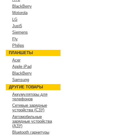
BlackBerry
Motorola
LG
Just5
Siemens
Fly
Philips
ПЛАНШЕТЫ
Acer
Apple iPad
BlackBerry
Samsung
ДРУГИЕ ТОВАРЫ
Аккумуляторы для
телефонов
Сетевые зарядные
устройства (СЗУ)
Автомобильные
зарядные устройства
(АЗУ)
Bluetooth гарнитуры