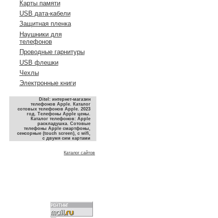
Карты памяти
USB дата-кабели
Защитная пленка
Наушники для
телефонов
Проводные гарнитуры
USB флешки
Чехлы
Электронные книги
Ditel: интернет-магазин
телефонов Apple. Каталог
сотовых телефонов Apple. 2023
год. Телефоны Apple цены.
Каталог телефонов: Apple
раскладушка. Сотовые
телефоны Apple смартфоны,
сенсорные (touch screen), с wifi,
с двумя сим картами
Каталог сайтов