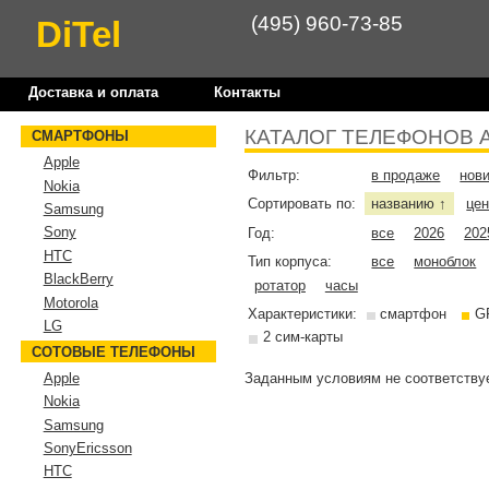
(495) 960-73-85
DiTel
Доставка и оплата
Контакты
КАТАЛОГ ТЕЛЕФОНОВ 
СМАРТФОНЫ
Apple
Фильтр:
в продаже
нов
Nokia
Сортировать по:
названию
це
↑
Samsung
Sony
Год:
все
2026
202
HTC
Тип корпуса:
все
моноблок
BlackBerry
ротатор
часы
Motorola
Характеристики:
смартфон
G
LG
2 сим-карты
СОТОВЫЕ ТЕЛЕФОНЫ
Заданным условиям не соответствуе
Apple
Nokia
Samsung
SonyEricsson
HTC