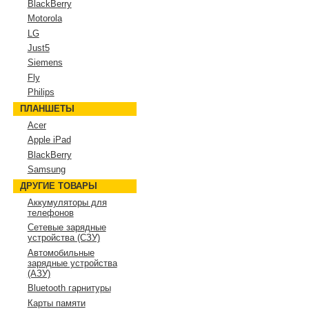
BlackBerry
Motorola
LG
Just5
Siemens
Fly
Philips
ПЛАНШЕТЫ
Acer
Apple iPad
BlackBerry
Samsung
ДРУГИЕ ТОВАРЫ
Аккумуляторы для
телефонов
Сетевые зарядные
устройства (СЗУ)
Автомобильные
зарядные устройства
(АЗУ)
Bluetooth гарнитуры
Карты памяти