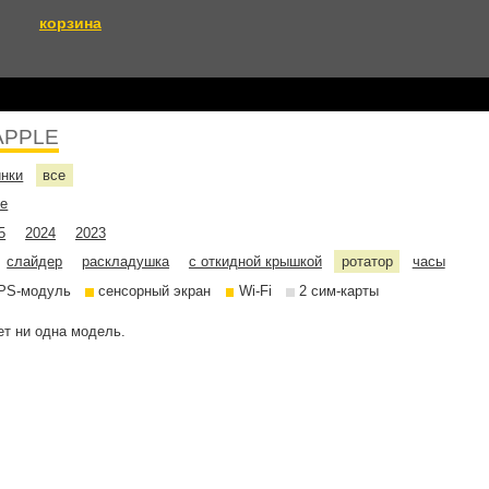
корзина
APPLE
инки
все
не
5
2024
2023
слайдер
раскладушка
с откидной крышкой
ротатор
часы
PS-модуль
сенсорный экран
Wi-Fi
2 сим-карты
т ни одна модель.