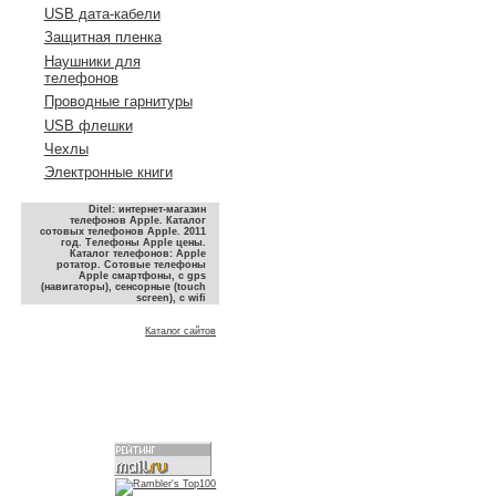
USB дата-кабели
Защитная пленка
Наушники для
телефонов
Проводные гарнитуры
USB флешки
Чехлы
Электронные книги
Ditel: интернет-магазин
телефонов Apple. Каталог
сотовых телефонов Apple. 2011
год. Телефоны Apple цены.
Каталог телефонов: Apple
ротатор. Сотовые телефоны
Apple смартфоны, с gps
(навигаторы), сенсорные (touch
screen), с wifi
Каталог сайтов