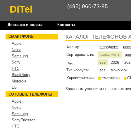
(495) 960-73-85
DiTel
Доставка и оплата
Контакты
КАТАЛОГ ТЕЛЕФОНОВ 
СМАРТФОНЫ
Apple
Фильтр:
в продаже
нов
Nokia
Сортировать по:
названию
це
↓
Samsung
Sony
Год:
все
2026
202
HTC
Тип корпуса:
все
моноблок
BlackBerry
Характеристики:
смартфон
G
Motorola
LG
Заданным условиям не соответствуе
СОТОВЫЕ ТЕЛЕФОНЫ
Apple
Nokia
Samsung
SonyEricsson
HTC