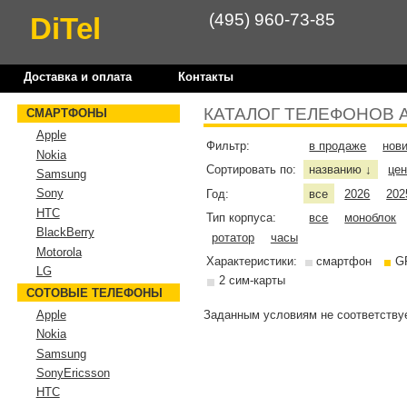
(495) 960-73-85
DiTel
Доставка и оплата
Контакты
КАТАЛОГ ТЕЛЕФОНОВ 
СМАРТФОНЫ
Apple
Фильтр:
в продаже
нов
Nokia
Сортировать по:
названию
це
↓
Samsung
Sony
Год:
все
2026
202
HTC
Тип корпуса:
все
моноблок
BlackBerry
ротатор
часы
Motorola
Характеристики:
смартфон
G
LG
2 сим-карты
СОТОВЫЕ ТЕЛЕФОНЫ
Заданным условиям не соответствуе
Apple
Nokia
Samsung
SonyEricsson
HTC