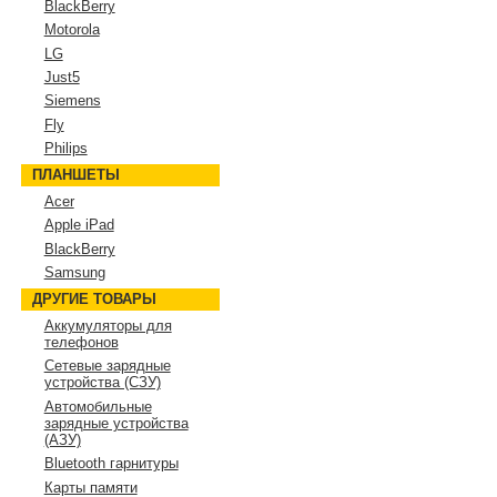
BlackBerry
Motorola
LG
Just5
Siemens
Fly
Philips
ПЛАНШЕТЫ
Acer
Apple iPad
BlackBerry
Samsung
ДРУГИЕ ТОВАРЫ
Аккумуляторы для
телефонов
Сетевые зарядные
устройства (СЗУ)
Автомобильные
зарядные устройства
(АЗУ)
Bluetooth гарнитуры
Карты памяти