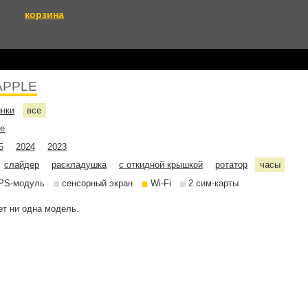
корзина
APPLE
инки
все
не
5
2024
2023
слайдер
раскладушка
с откидной крышкой
ротатор
часы
PS-модуль
сенсорный экран
Wi-Fi
2 сим-карты
т ни одна модель.