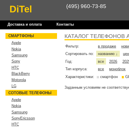
(495) 960-73-85
DiTel
Доставка и оплата
Контакты
КАТАЛОГ ТЕЛЕФОНОВ 
СМАРТФОНЫ
Apple
Фильтр:
в продаже
нов
Nokia
Сортировать по:
названию
це
↓
Samsung
Sony
Год:
все
2026
202
HTC
Тип корпуса:
все
моноблок
BlackBerry
Характеристики:
смартфон
G
Motorola
LG
Заданным условиям не соответствуе
СОТОВЫЕ ТЕЛЕФОНЫ
Apple
Nokia
Samsung
SonyEricsson
HTC