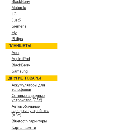
BlackBerry
Motorola
LG
Just5
Siemens
Fly
Philips
ПЛАНШЕТЫ
Acer
Apple iPad
BlackBerry
Samsung
ДРУГИЕ ТОВАРЫ
Аккумуляторы для
телефонов
Сетевые зарядные
устройства (СЗУ)
Автомобильные
зарядные устройства
(АЗУ)
Bluetooth гарнитуры
Карты памяти