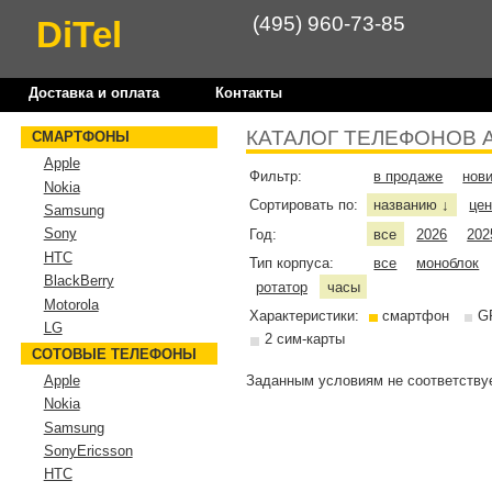
(495) 960-73-85
DiTel
Доставка и оплата
Контакты
КАТАЛОГ ТЕЛЕФОНОВ 
СМАРТФОНЫ
Apple
Фильтр:
в продаже
нов
Nokia
Сортировать по:
названию
це
↓
Samsung
Sony
Год:
все
2026
202
HTC
Тип корпуса:
все
моноблок
BlackBerry
ротатор
часы
Motorola
Характеристики:
смартфон
G
LG
2 сим-карты
СОТОВЫЕ ТЕЛЕФОНЫ
Заданным условиям не соответствуе
Apple
Nokia
Samsung
SonyEricsson
HTC