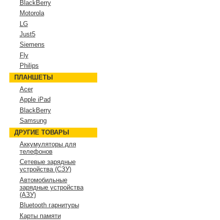
BlackBerry
Motorola
LG
Just5
Siemens
Fly
Philips
ПЛАНШЕТЫ
Acer
Apple iPad
BlackBerry
Samsung
ДРУГИЕ ТОВАРЫ
Аккумуляторы для
телефонов
Сетевые зарядные
устройства (СЗУ)
Автомобильные
зарядные устройства
(АЗУ)
Bluetooth гарнитуры
Карты памяти