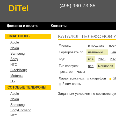
(495) 960-73-85
DiTel
Доставка и оплата
Контакты
КАТАЛОГ ТЕЛЕФОНОВ 
СМАРТФОНЫ
Apple
Фильтр:
в продаже
нов
Nokia
Сортировать по:
названию
це
↓
Samsung
Sony
Год:
все
2026
202
HTC
Тип корпуса:
все
моноблок
BlackBerry
ротатор
часы
Motorola
Характеристики:
смартфон
G
LG
2 сим-карты
СОТОВЫЕ ТЕЛЕФОНЫ
Заданным условиям не соответствуе
Apple
Nokia
Samsung
SonyEricsson
HTC