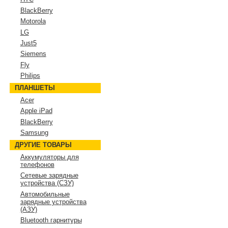
BlackBerry
Motorola
LG
Just5
Siemens
Fly
Philips
ПЛАНШЕТЫ
Acer
Apple iPad
BlackBerry
Samsung
ДРУГИЕ ТОВАРЫ
Аккумуляторы для
телефонов
Сетевые зарядные
устройства (СЗУ)
Автомобильные
зарядные устройства
(АЗУ)
Bluetooth гарнитуры