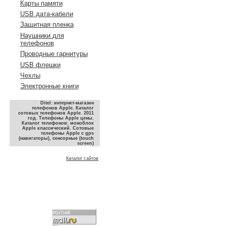
Карты памяти
USB дата-кабели
Защитная пленка
Наушники для
телефонов
Проводные гарнитуры
USB флешки
Чехлы
Электронные книги
Ditel: интернет-магазин
телефонов Apple. Каталог
сотовых телефонов Apple. 2011
год. Телефоны Apple цены.
Каталог телефонов: моноблок
Apple классический. Сотовые
телефоны Apple с gps
(навигаторы), сенсорные (touch
screen)
Каталог сайтов