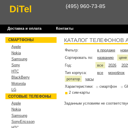
(495) 960-73-85
DiTel
Доставка и оплата
Контакты
КАТАЛОГ ТЕЛЕФОНОВ 
СМАРТФОНЫ
Apple
Фильтр:
в продаже
нов
Nokia
Сортировать по:
названию
цен
Samsung
Sony
Год:
все
2026
202
HTC
Тип корпуса:
все
моноблок
BlackBerry
ротатор
часы
Motorola
Характеристики:
смартфон
G
LG
2 сим-карты
СОТОВЫЕ ТЕЛЕФОНЫ
Заданным условиям не соответствуе
Apple
Nokia
Samsung
SonyEricsson
HTC