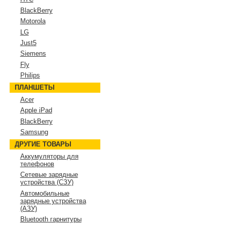
BlackBerry
Motorola
LG
Just5
Siemens
Fly
Philips
ПЛАНШЕТЫ
Acer
Apple iPad
BlackBerry
Samsung
ДРУГИЕ ТОВАРЫ
Аккумуляторы для
телефонов
Сетевые зарядные
устройства (СЗУ)
Автомобильные
зарядные устройства
(АЗУ)
Bluetooth гарнитуры