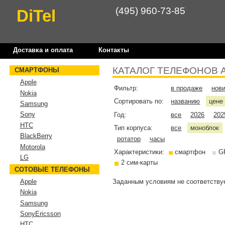
(495) 960-73-85
DiTel
Доставка и оплата
Контакты
КАТАЛОГ ТЕЛЕФОНОВ 
СМАРТФОНЫ
Apple
Фильтр:
в продаже
нов
Nokia
Сортировать по:
названию
цен
Samsung
Sony
Год:
все
2026
202
HTC
Тип корпуса:
все
моноблок
BlackBerry
ротатор
часы
Motorola
Характеристики:
смартфон
G
LG
2 сим-карты
СОТОВЫЕ ТЕЛЕФОНЫ
Заданным условиям не соответствуе
Apple
Nokia
Samsung
SonyEricsson
HTC