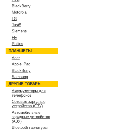
BlackBerry
Motorola
LG
Just5
Siemens
Fly
Philips
ПЛАНШЕТЫ
Acer
Apple iPad
BlackBerry
Samsung
ДРУГИЕ ТОВАРЫ
Аккумуляторы для
телефонов
Сетевые зарядные
устройства (СЗУ)
Автомобильные
зарядные устройства
(АЗУ)
Bluetooth гарнитуры