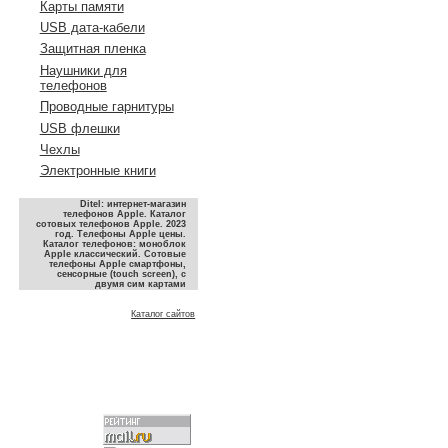
Карты памяти
USB дата-кабели
Защитная пленка
Наушники для
телефонов
Проводные гарнитуры
USB флешки
Чехлы
Электронные книги
Ditel: интернет-магазин
телефонов Apple. Каталог
сотовых телефонов Apple. 2023
год. Телефоны Apple цены.
Каталог телефонов: моноблок
Apple классический. Сотовые
телефоны Apple смартфоны,
сенсорные (touch screen), с
двумя сим картами
Каталог сайтов