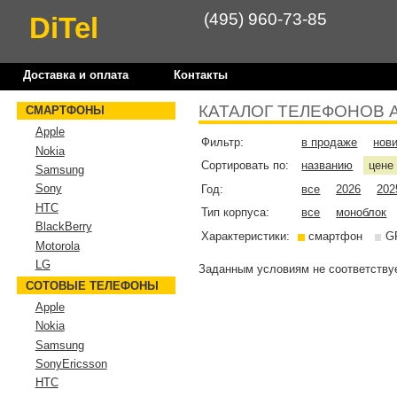
(495) 960-73-85
DiTel
Доставка и оплата
Контакты
КАТАЛОГ ТЕЛЕФОНОВ 
СМАРТФОНЫ
Apple
Фильтр:
в продаже
нов
Nokia
Сортировать по:
названию
цен
Samsung
Sony
Год:
все
2026
202
HTC
Тип корпуса:
все
моноблок
BlackBerry
Характеристики:
смартфон
G
Motorola
LG
Заданным условиям не соответствуе
СОТОВЫЕ ТЕЛЕФОНЫ
Apple
Nokia
Samsung
SonyEricsson
HTC