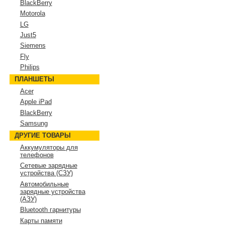
BlackBerry
Motorola
LG
Just5
Siemens
Fly
Philips
ПЛАНШЕТЫ
Acer
Apple iPad
BlackBerry
Samsung
ДРУГИЕ ТОВАРЫ
Аккумуляторы для
телефонов
Сетевые зарядные
устройства (СЗУ)
Автомобильные
зарядные устройства
(АЗУ)
Bluetooth гарнитуры
Карты памяти