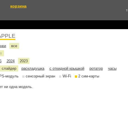
корзина
Т
APPLE
инки
все
е
↑
5
2024
2023
слайдер
раскладушка
с откидной крышкой
ротатор
часы
PS-модуль
сенсорный экран
Wi-Fi
2 сим-карты
т ни одна модель.