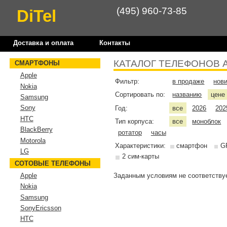
(495) 960-73-85
DiTel
Доставка и оплата
Контакты
КАТАЛОГ ТЕЛЕФОНОВ 
СМАРТФОНЫ
Apple
Фильтр:
в продаже
нов
Nokia
Сортировать по:
названию
цен
Samsung
Sony
Год:
все
2026
202
HTC
Тип корпуса:
все
моноблок
BlackBerry
ротатор
часы
Motorola
Характеристики:
смартфон
G
LG
2 сим-карты
СОТОВЫЕ ТЕЛЕФОНЫ
Заданным условиям не соответствуе
Apple
Nokia
Samsung
SonyEricsson
HTC