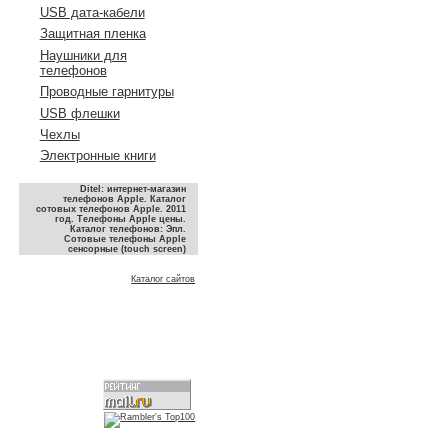
USB дата-кабели
Защитная пленка
Наушники для
телефонов
Проводные гарнитуры
USB флешки
Чехлы
Электронные книги
Ditel: интернет-магазин
телефонов Apple. Каталог
сотовых телефонов Apple. 2011
год. Телефоны Apple цены.
Каталог телефонов: Эпл.
Сотовые телефоны Apple
сенсорные (touch screen)
Каталог сайтов