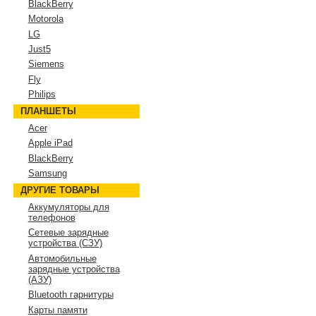
BlackBerry
Motorola
LG
Just5
Siemens
Fly
Philips
ПЛАНШЕТЫ
Acer
Apple iPad
BlackBerry
Samsung
ДРУГИЕ ТОВАРЫ
Аккумуляторы для
телефонов
Сетевые зарядные
устройства (СЗУ)
Автомобильные
зарядные устройства
(АЗУ)
Bluetooth гарнитуры
Карты памяти