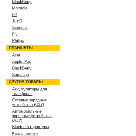
BlackBerry
Motorola
LG
Just5
Siemens
Fly
Philips
ПЛАНШЕТЫ
Acer
Apple iPad
BlackBerry
Samsung
ДРУГИЕ ТОВАРЫ
Аккумуляторы для
телефонов
Сетевые зарядные
устройства (СЗУ)
Автомобильные
зарядные устройства
(АЗУ)
Bluetooth гарнитуры
Карты памяти