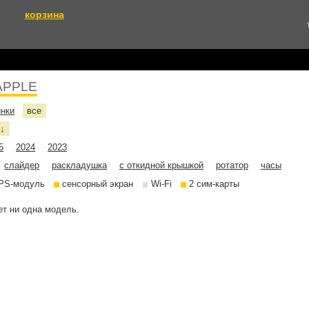
корзина
APPLE
инки
все
е
↓
5
2024
2023
слайдер
раскладушка
с откидной крышкой
ротатор
часы
PS-модуль
сенсорный экран
Wi-Fi
2 сим-карты
т ни одна модель.