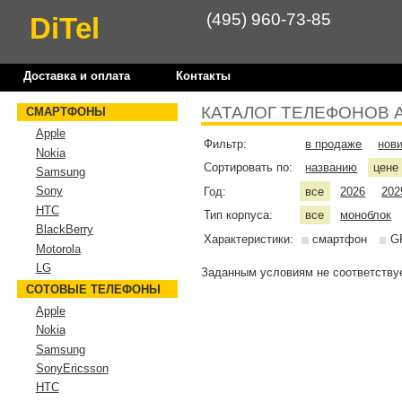
(495) 960-73-85
DiTel
Доставка и оплата
Контакты
КАТАЛОГ ТЕЛЕФОНОВ 
СМАРТФОНЫ
Apple
Фильтр:
в продаже
нов
Nokia
Сортировать по:
названию
цен
Samsung
Sony
Год:
все
2026
202
HTC
Тип корпуса:
все
моноблок
BlackBerry
Характеристики:
смартфон
G
Motorola
LG
Заданным условиям не соответствуе
СОТОВЫЕ ТЕЛЕФОНЫ
Apple
Nokia
Samsung
SonyEricsson
HTC