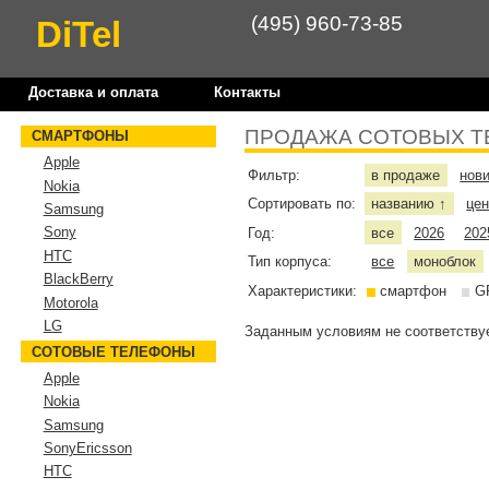
(495) 960-73-85
DiTel
Доставка и оплата
Контакты
ПРОДАЖА СОТОВЫХ Т
СМАРТФОНЫ
Apple
Фильтр:
в продаже
нов
Nokia
Сортировать по:
названию
це
↑
Samsung
Sony
Год:
все
2026
202
HTC
Тип корпуса:
все
моноблок
BlackBerry
Характеристики:
смартфон
G
Motorola
LG
Заданным условиям не соответствуе
СОТОВЫЕ ТЕЛЕФОНЫ
Apple
Nokia
Samsung
SonyEricsson
HTC