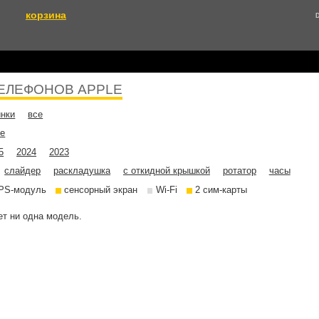
корзина
ЕЛЕФОНОВ APPLE
инки
все
не
5
2024
2023
слайдер
раскладушка
с откидной крышкой
ротатор
часы
PS-модуль
сенсорный экран
Wi-Fi
2 сим-карты
т ни одна модель.