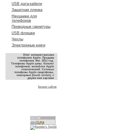
USB дата-кабели
Защитная пленка
Наушники для
телефонов
Проводные гарнитуры
USB флешки
Чехлы
Электронные книги
Ditel: интернет-магазин
телефонов Apple. Продажа
телефонов Эпл. 2011 год.
Телефоны Apple цены. Каталог
телефонов: моноблок Apple
классический. Сотовые
телефоны Apple смартфоны,
сенсорные (touch screen), с
двумя сим картами
Каталог сайтов