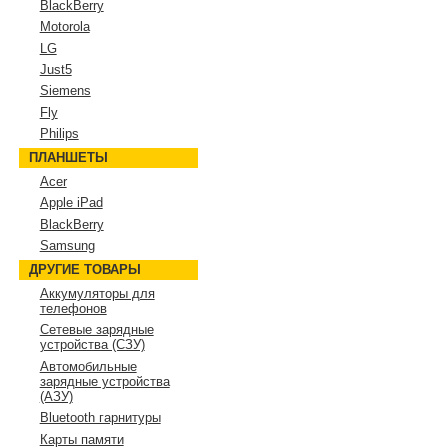
BlackBerry
Motorola
LG
Just5
Siemens
Fly
Philips
ПЛАНШЕТЫ
Acer
Apple iPad
BlackBerry
Samsung
ДРУГИЕ ТОВАРЫ
Аккумуляторы для
телефонов
Сетевые зарядные
устройства (СЗУ)
Автомобильные
зарядные устройства
(АЗУ)
Bluetooth гарнитуры
Карты памяти