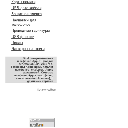
Карты памяти
USB дата-кабели
Защитная пленка
Наушники для
телефонов
Проводные гарнитуры
USB флешки
Чехлы
Электронные книги
Ditel: интернет-магазин
телефонов Apple. Продажа
телефонов Эпл. 2011 год.
Телефоны Apple цены. Каталог
телефонов: слайдеры Apple
раздвижной. Сотовые
телефоны Apple смартфоны,
сенсорные (touch screen), с
двумя сим картами
Каталог сайтов