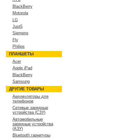
BlackBerry
Motorola
LG
Just5
Siemens
Fly
Philips
ПЛАНШЕТЫ
Acer
Apple iPad
BlackBerry
Samsung
ДРУГИЕ ТОВАРЫ
Аккумуляторы для
телефонов
Сетевые зарядные
устройства (СЗУ)
Автомобильные
зарядные устройства
(АЗУ)
Bluetooth гарнитуры