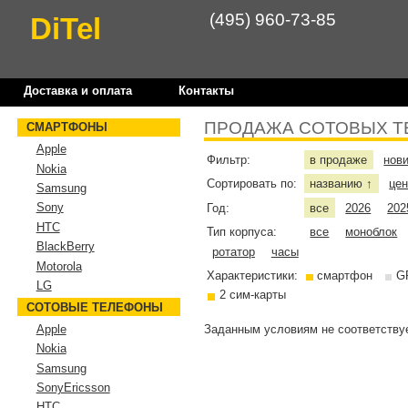
(495) 960-73-85
DiTel
Доставка и оплата
Контакты
ПРОДАЖА СОТОВЫХ Т
СМАРТФОНЫ
Apple
Фильтр:
в продаже
нов
Nokia
Сортировать по:
названию
це
↑
Samsung
Sony
Год:
все
2026
202
HTC
Тип корпуса:
все
моноблок
BlackBerry
ротатор
часы
Motorola
Характеристики:
смартфон
G
LG
2 сим-карты
СОТОВЫЕ ТЕЛЕФОНЫ
Заданным условиям не соответствуе
Apple
Nokia
Samsung
SonyEricsson
HTC