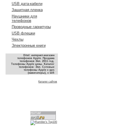
USB дата-кабели
Защитная пленка
Наушники для
телефонов
Проводные гарнитуры
USB флешки
Чехлы
Электронные книги
Ditel: интернет-магазин
телефонов Apple. Продажа
телефонов Эпл. 2011 год.
Телефоны Apple цены. Каталог
телефонов: Эпл. Сотовые
телефоны Apple с gps
(навигаторы), с wifi
Каталог сайтов