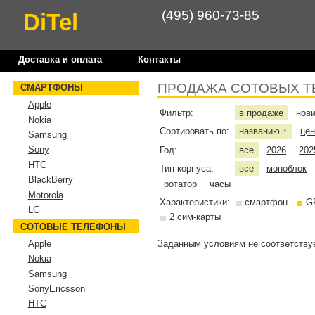
(495) 960-73-85
DiTel
Доставка и оплата
Контакты
ПРОДАЖА СОТОВЫХ Т
СМАРТФОНЫ
Apple
Фильтр:
в продаже
нов
Nokia
Сортировать по:
названию
це
↑
Samsung
Sony
Год:
все
2026
202
HTC
Тип корпуса:
все
моноблок
BlackBerry
ротатор
часы
Motorola
Характеристики:
смартфон
G
LG
2 сим-карты
СОТОВЫЕ ТЕЛЕФОНЫ
Заданным условиям не соответствуе
Apple
Nokia
Samsung
SonyEricsson
HTC