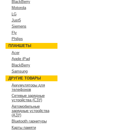
BlackBerry
Motorola
LG
Just5
Siemens
Fly
Philips
ПЛАНШЕТЫ
Acer
Apple iPad
BlackBerry
Samsung
ДРУГИЕ ТОВАРЫ
Аккумуляторы для
телефонов
Сетевые зарядные
устройства (СЗУ)
Автомобильные
зарядные устройства
(АЗУ)
Bluetooth гарнитуры
Карты памяти