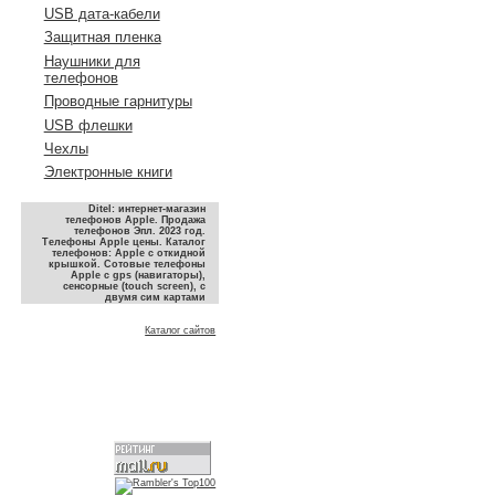
USB дата-кабели
Защитная пленка
Наушники для
телефонов
Проводные гарнитуры
USB флешки
Чехлы
Электронные книги
Ditel: интернет-магазин
телефонов Apple. Продажа
телефонов Эпл. 2023 год.
Телефоны Apple цены. Каталог
телефонов: Apple с откидной
крышкой. Сотовые телефоны
Apple с gps (навигаторы),
сенсорные (touch screen), с
двумя сим картами
Каталог сайтов