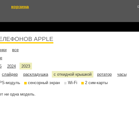
корзина
ЕЛЕФОНОВ APPLE
инки
все
не
5
2024
2023
слайдер
раскладушка
с откидной крышкой
ротатор
часы
PS-модуль
сенсорный экран
Wi-Fi
2 сим-карты
т ни одна модель.