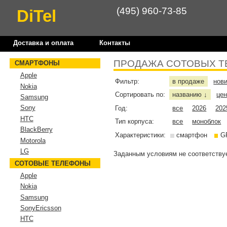
(495) 960-73-85
DiTel
Доставка и оплата
Контакты
ПРОДАЖА СОТОВЫХ Т
СМАРТФОНЫ
Apple
Фильтр:
в продаже
нов
Nokia
Сортировать по:
названию
це
↓
Samsung
Sony
Год:
все
2026
202
HTC
Тип корпуса:
все
моноблок
BlackBerry
Характеристики:
смартфон
G
Motorola
LG
Заданным условиям не соответствуе
СОТОВЫЕ ТЕЛЕФОНЫ
Apple
Nokia
Samsung
SonyEricsson
HTC