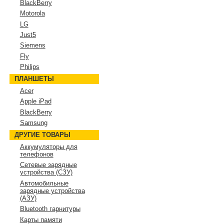
BlackBerry
Motorola
LG
Just5
Siemens
Fly
Philips
ПЛАНШЕТЫ
Acer
Apple iPad
BlackBerry
Samsung
ДРУГИЕ ТОВАРЫ
Аккумуляторы для
телефонов
Сетевые зарядные
устройства (СЗУ)
Автомобильные
зарядные устройства
(АЗУ)
Bluetooth гарнитуры
Карты памяти