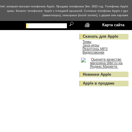
Ditel: интернет-магазин телефонов Apple. Продажа телефонов Эпл. 2023 год. Телефоны Apple
цены. Каталог телефонов: Apple с откидной крышкой. Сотовые телефоны Apple с gps
(навигаторы), сенсорные (touch screen), с двумя сим картами
Карта сайта
Скачать для Apple
Темы
Java-игры
Реалтоны MP3
Видеозвонки
Новинки Apple
Apple в продаже