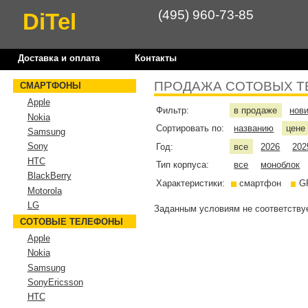
(495) 960-73-85
DiTel
Доставка и оплата
Контакты
ПРОДАЖА СОТОВЫХ Т
СМАРТФОНЫ
Apple
Фильтр:
в продаже
нов
Nokia
Сортировать по:
названию
цен
Samsung
Sony
Год:
все
2026
202
HTC
Тип корпуса:
все
моноблок
BlackBerry
Характеристики:
смартфон
G
Motorola
LG
Заданным условиям не соответствуе
СОТОВЫЕ ТЕЛЕФОНЫ
Apple
Nokia
Samsung
SonyEricsson
HTC