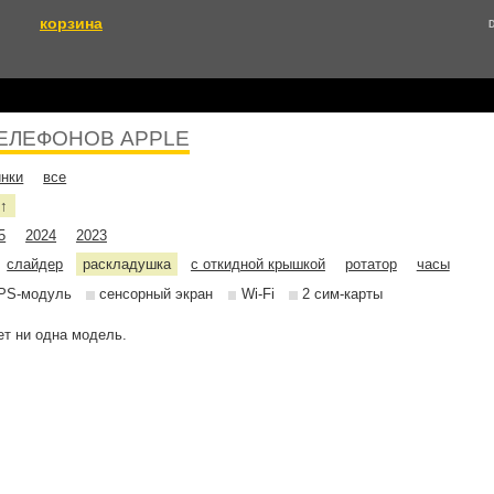
корзина
ЕЛЕФОНОВ APPLE
инки
все
е
↑
5
2024
2023
слайдер
раскладушка
с откидной крышкой
ротатор
часы
PS-модуль
сенсорный экран
Wi-Fi
2 сим-карты
т ни одна модель.