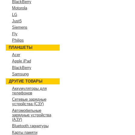
BlackBerry
Motorola
LG
Just5
Siemens
Fly
Philips
ПЛАНШЕТЫ
Acer
Apple iPad
BlackBerry
Samsung
ДРУГИЕ ТОВАРЫ
Аккумуляторы для
телефонов
Сетевые зарядные
устройства (СЗУ)
Автомобильные
зарядные устройства
(АЗУ)
Bluetooth гарнитуры
Карты памяти