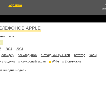
корзина
цен
ЕЛЕФОНОВ APPLE
инки
все
е
↑
5
2024
2023
слайдер
раскладушка
с откидной крышкой
ротатор
часы
PS-модуль
сенсорный экран
Wi-Fi
2 сим-карты
т ни одна модель.