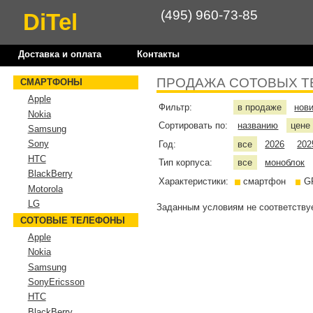
(495) 960-73-85
DiTel
Доставка и оплата
Контакты
ПРОДАЖА СОТОВЫХ Т
СМАРТФОНЫ
Apple
Фильтр:
в продаже
нов
Nokia
Сортировать по:
названию
цен
Samsung
Sony
Год:
все
2026
202
HTC
Тип корпуса:
все
моноблок
BlackBerry
Характеристики:
смартфон
G
Motorola
LG
Заданным условиям не соответствуе
СОТОВЫЕ ТЕЛЕФОНЫ
Apple
Nokia
Samsung
SonyEricsson
HTC
BlackBerry