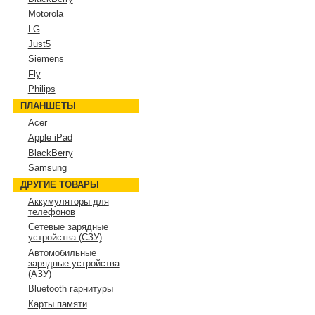
Motorola
LG
Just5
Siemens
Fly
Philips
ПЛАНШЕТЫ
Acer
Apple iPad
BlackBerry
Samsung
ДРУГИЕ ТОВАРЫ
Аккумуляторы для
телефонов
Сетевые зарядные
устройства (СЗУ)
Автомобильные
зарядные устройства
(АЗУ)
Bluetooth гарнитуры
Карты памяти