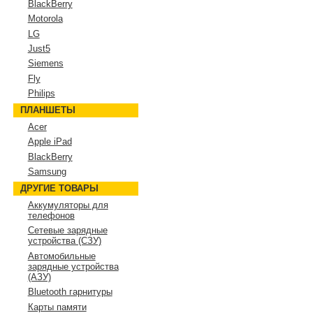
BlackBerry
Motorola
LG
Just5
Siemens
Fly
Philips
ПЛАНШЕТЫ
Acer
Apple iPad
BlackBerry
Samsung
ДРУГИЕ ТОВАРЫ
Аккумуляторы для
телефонов
Сетевые зарядные
устройства (СЗУ)
Автомобильные
зарядные устройства
(АЗУ)
Bluetooth гарнитуры
Карты памяти