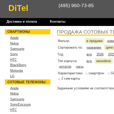
(495) 960-73-85
DiTel
Доставка и оплата
Контакты
ПРОДАЖА СОТОВЫХ Т
СМАРТФОНЫ
Apple
Фильтр:
в продаже
нов
Nokia
Сортировать по:
названию
цен
Samsung
Sony
Год:
все
2026
202
HTC
Тип корпуса:
все
моноблок
BlackBerry
ротатор
часы
Motorola
Характеристики:
смартфон
G
LG
2 сим-карты
СОТОВЫЕ ТЕЛЕФОНЫ
Заданным условиям не соответствуе
Apple
Nokia
Samsung
SonyEricsson
HTC