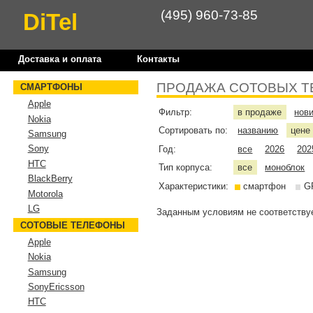
(495) 960-73-85
DiTel
Доставка и оплата
Контакты
ПРОДАЖА СОТОВЫХ Т
СМАРТФОНЫ
Apple
Фильтр:
в продаже
нов
Nokia
Сортировать по:
названию
цен
Samsung
Sony
Год:
все
2026
202
HTC
Тип корпуса:
все
моноблок
BlackBerry
Характеристики:
смартфон
G
Motorola
LG
Заданным условиям не соответствуе
СОТОВЫЕ ТЕЛЕФОНЫ
Apple
Nokia
Samsung
SonyEricsson
HTC