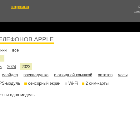
корзина
цен
ЕЛЕФОНОВ APPLE
инки
все
е
↑
5
2024
2023
слайдер
раскладушка
с откидной крышкой
ротатор
часы
PS-модуль
сенсорный экран
Wi-Fi
2 сим-карты
т ни одна модель.