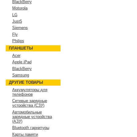
BlackBerry
Motorola
LG
Just5
Siemens
Fly
Philips
ПЛАНШЕТЫ
Acer
Apple iPad
BlackBerry
Samsung
ДРУГИЕ ТОВАРЫ
Аккумуляторы для
телефонов
Сетевые зарядные
устройства (СЗУ)
Автомобильные
зарядные устройства
(АЗУ)
Bluetooth гарнитуры
Карты памяти