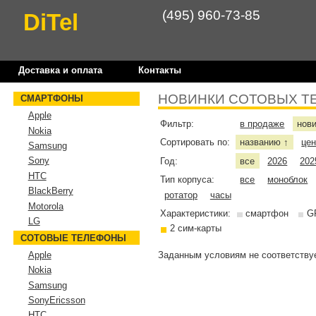
(495) 960-73-85
DiTel
Доставка и оплата
Контакты
НОВИНКИ СОТОВЫХ Т
СМАРТФОНЫ
Apple
Фильтр:
в продаже
нов
Nokia
Сортировать по:
названию
це
↑
Samsung
Sony
Год:
все
2026
202
HTC
Тип корпуса:
все
моноблок
BlackBerry
ротатор
часы
Motorola
Характеристики:
смартфон
G
LG
2 сим-карты
СОТОВЫЕ ТЕЛЕФОНЫ
Заданным условиям не соответствуе
Apple
Nokia
Samsung
SonyEricsson
HTC