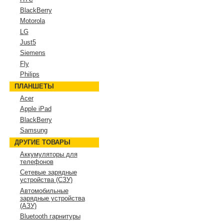
BlackBerry
Motorola
LG
Just5
Siemens
Fly
Philips
ПЛАНШЕТЫ
Acer
Apple iPad
BlackBerry
Samsung
ДРУГИЕ ТОВАРЫ
Аккумуляторы для
телефонов
Сетевые зарядные
устройства (СЗУ)
Автомобильные
зарядные устройства
(АЗУ)
Bluetooth гарнитуры