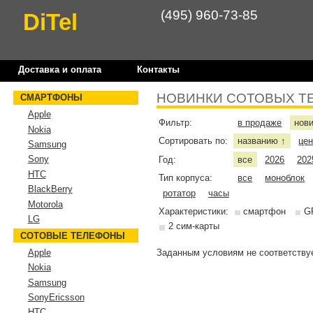
(495) 960-73-85
DiTel
Доставка и оплата
Контакты
НОВИНКИ СОТОВЫХ Т
СМАРТФОНЫ
Apple
Фильтр:
в продаже
нов
Nokia
Сортировать по:
названию
це
↑
Samsung
Sony
Год:
все
2026
202
HTC
Тип корпуса:
все
моноблок
BlackBerry
ротатор
часы
Motorola
Характеристики:
смартфон
G
LG
2 сим-карты
СОТОВЫЕ ТЕЛЕФОНЫ
Заданным условиям не соответствуе
Apple
Nokia
Samsung
SonyEricsson
HTC