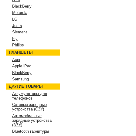
BlackBerry
Motorola
LG
Just5
Siemens
Fly
Philips
ПЛАНШЕТЫ
Acer
Apple iPad
BlackBerry
Samsung
ДРУГИЕ ТОВАРЫ
Аккумуляторы для
телефонов
Сетевые зарядные
устройства (СЗУ)
Автомобильные
зарядные устройства
(АЗУ)
Bluetooth гарнитуры