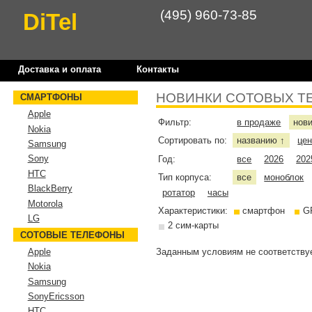
(495) 960-73-85
DiTel
Доставка и оплата
Контакты
НОВИНКИ СОТОВЫХ Т
СМАРТФОНЫ
Apple
Фильтр:
в продаже
нов
Nokia
Сортировать по:
названию
це
↑
Samsung
Sony
Год:
все
2026
202
HTC
Тип корпуса:
все
моноблок
BlackBerry
ротатор
часы
Motorola
Характеристики:
смартфон
G
LG
2 сим-карты
СОТОВЫЕ ТЕЛЕФОНЫ
Заданным условиям не соответствуе
Apple
Nokia
Samsung
SonyEricsson
HTC