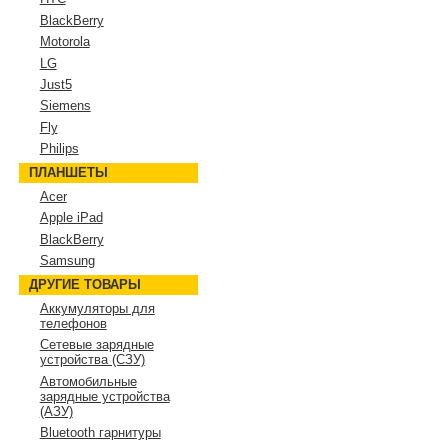
BlackBerry
Motorola
LG
Just5
Siemens
Fly
Philips
ПЛАНШЕТЫ
Acer
Apple iPad
BlackBerry
Samsung
ДРУГИЕ ТОВАРЫ
Аккумуляторы для
телефонов
Сетевые зарядные
устройства (СЗУ)
Автомобильные
зарядные устройства
(АЗУ)
Bluetooth гарнитуры