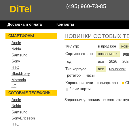
(495) 960-73-85
DiTel
Доставка и оплата
Контакты
НОВИНКИ СОТОВЫХ Т
СМАРТФОНЫ
Apple
Фильтр:
в продаже
нов
Nokia
Сортировать по:
названию
це
↑
Samsung
Sony
Год:
все
2026
202
HTC
Тип корпуса:
все
моноблок
BlackBerry
ротатор
часы
Motorola
Характеристики:
смартфон
G
LG
2 сим-карты
СОТОВЫЕ ТЕЛЕФОНЫ
Заданным условиям не соответствуе
Apple
Nokia
Samsung
SonyEricsson
HTC