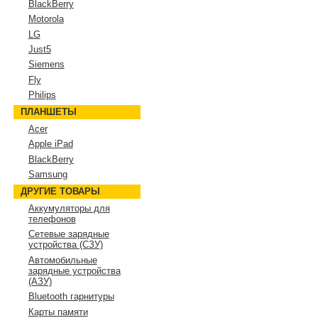
BlackBerry
Motorola
LG
Just5
Siemens
Fly
Philips
ПЛАНШЕТЫ
Acer
Apple iPad
BlackBerry
Samsung
ДРУГИЕ ТОВАРЫ
Аккумуляторы для
телефонов
Сетевые зарядные
устройства (СЗУ)
Автомобильные
зарядные устройства
(АЗУ)
Bluetooth гарнитуры
Карты памяти