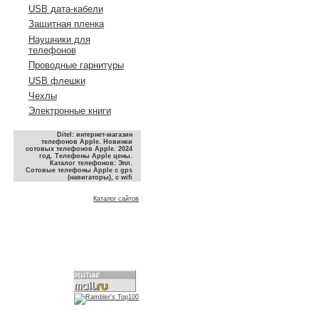
USB дата-кабели
Защитная пленка
Наушники для
телефонов
Проводные гарнитуры
USB флешки
Чехлы
Электронные книги
Ditel: интернет-магазин
телефонов Apple. Новинки
сотовых телефонов Apple. 2024
год. Телефоны Apple цены.
Каталог телефонов: Эпл.
Сотовые телефоны Apple с gps
(навигаторы), с wifi
Каталог сайтов