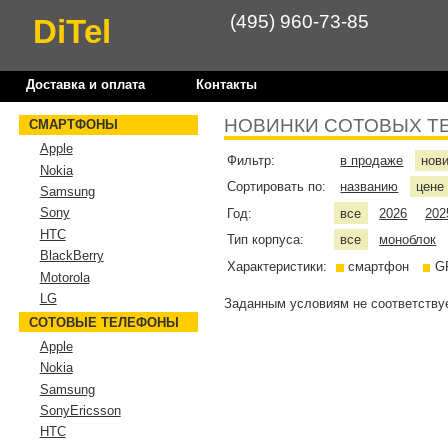
(495) 960-73-85
DiTel
Доставка и оплата
Контакты
НОВИНКИ СОТОВЫХ Т
СМАРТФОНЫ
Apple
Фильтр:
в продаже
нов
Nokia
Сортировать по:
названию
цен
Samsung
Sony
Год:
все
2026
202
HTC
Тип корпуса:
все
моноблок
BlackBerry
Характеристики:
смартфон
G
Motorola
LG
Заданным условиям не соответствуе
СОТОВЫЕ ТЕЛЕФОНЫ
Apple
Nokia
Samsung
SonyEricsson
HTC