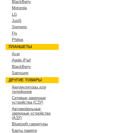
BlackBerry
Motorola
LG
Just5
Siemens
Fly
Philips
ПЛАНШЕТЫ
Acer
Apple iPad
BlackBerry
Samsung
ДРУГИЕ ТОВАРЫ
Аккумуляторы для
телефонов
Сетевые зарядные
устройства (СЗУ)
Автомобильные
зарядные устройства
(АЗУ)
Bluetooth гарнитуры
Карты памяти