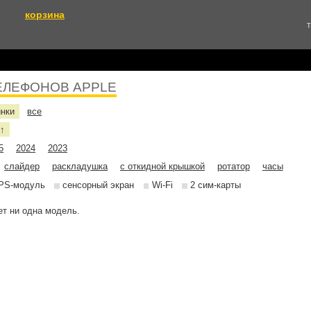
корзина
Т
ЕЛЕФОНОВ APPLE
инки
все
е
↑
5
2024
2023
слайдер
раскладушка
с откидной крышкой
ротатор
часы
PS-модуль
сенсорный экран
Wi-Fi
2 сим-карты
т ни одна модель.