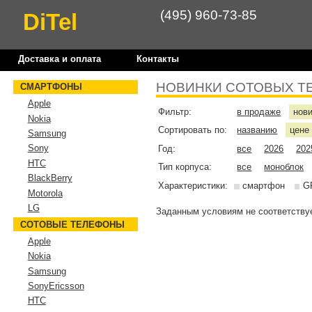
(495) 960-73-85
DiTel
Доставка и оплата
Контакты
НОВИНКИ СОТОВЫХ Т
СМАРТФОНЫ
Apple
Фильтр:
в продаже
нов
Nokia
Сортировать по:
названию
цен
Samsung
Sony
Год:
все
2026
202
HTC
Тип корпуса:
все
моноблок
BlackBerry
Характеристики:
смартфон
G
Motorola
LG
Заданным условиям не соответствуе
СОТОВЫЕ ТЕЛЕФОНЫ
Apple
Nokia
Samsung
SonyEricsson
HTC