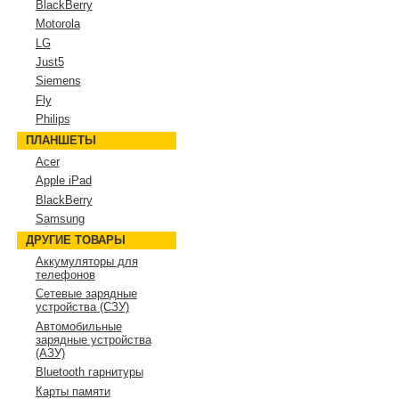
BlackBerry
Motorola
LG
Just5
Siemens
Fly
Philips
ПЛАНШЕТЫ
Acer
Apple iPad
BlackBerry
Samsung
ДРУГИЕ ТОВАРЫ
Аккумуляторы для
телефонов
Сетевые зарядные
устройства (СЗУ)
Автомобильные
зарядные устройства
(АЗУ)
Bluetooth гарнитуры
Карты памяти