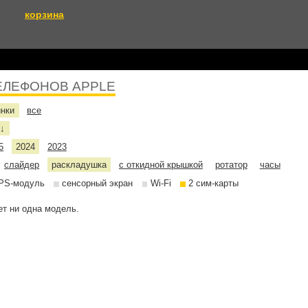
корзина
ЕЛЕФОНОВ APPLE
инки
все
е
↓
5
2024
2023
слайдер
раскладушка
с откидной крышкой
ротатор
часы
PS-модуль
сенсорный экран
Wi-Fi
2 сим-карты
т ни одна модель.